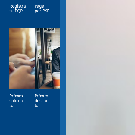
Registra
Paga
tu PQR
por PSE
Próximamente
Próximamente
solicita
descarga
tu
tu
Seguro
certificación
en Línea
de
Asistencia
Internacional