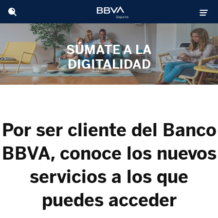
SÚMATE A LA
DIGITALIDAD
POR QUE SER MÁS
DIGITALES CADA DÍA
ES NUESTRO OBJETIVO
Por ser cliente del Banco
BBVA, conoce los nuevos
servicios a los que
puedes acceder