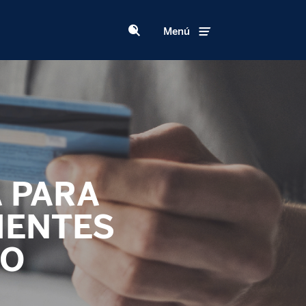
Menú
 PARA
IENTES
TO