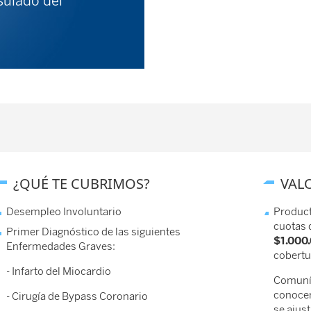
sulado del
¿QUÉ TE CUBRIMOS?
VAL
Desempleo Involuntario
Product
cuotas
Primer Diagnóstico de las siguientes
$1.000
Enfermedades Graves:
cobertu
- Infarto del Miocardio
Comuníc
conocer
- Cirugía de Bypass Coronario
se ajus