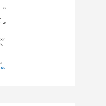
ones
o
ente
por
n,
nes
 de