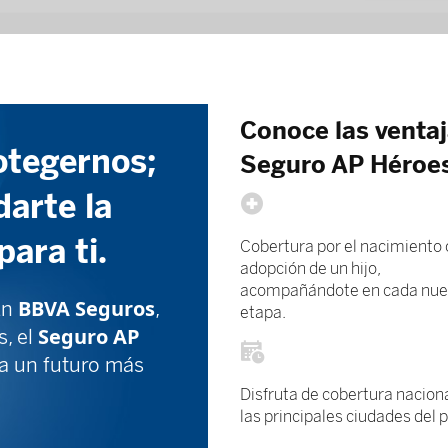
Conoce las ventaja
otegernos;
Seguro AP Héroe
darte la
ara ti.
Cobertura por el nacimiento 
adopción de un hijo,
acompañándote en cada nu
BBVA Seguros
 En
,
etapa.
Seguro AP
, el
ra un futuro más
Disfruta de cobertura nacion
las principales ciudades del p