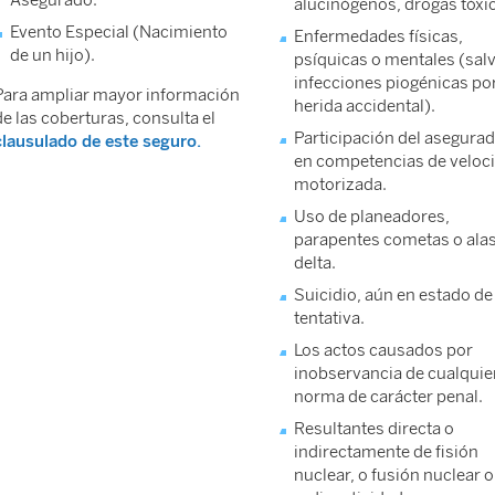
alucinógenos, drogas tóxi
Evento Especial (Nacimiento
Enfermedades físicas,
de un hijo).
psíquicas o mentales (sal
infecciones piogénicas po
Para ampliar mayor información
herida accidental).
de las coberturas, consulta el
Participación del asegura
clausulado de este seguro.
en competencias de veloc
motorizada.
Uso de planeadores,
parapentes cometas o ala
delta.
Suicidio, aún en estado de
tentativa.
Los actos causados por
inobservancia de cualquie
norma de carácter penal.
Resultantes directa o
indirectamente de fisión
nuclear, o fusión nuclear o